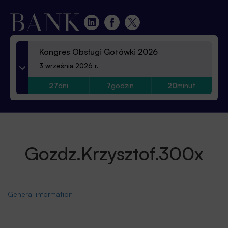
Kongres Obsługi Gotówki 2026
3 września 2026 r.
27
dni
7
godzin
20
minut
Gozdz.Krzysztof.300x
General information