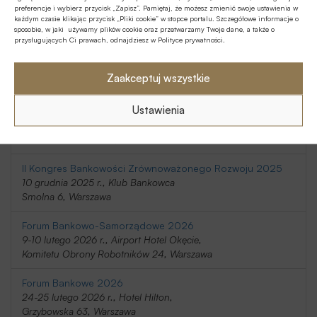
preferencje i wybierz przycisk „Zapisz”. Pamiętaj, że możesz zmienić swoje ustawienia w
20-21 listopada 2025 r., Holiday Inn
każdym czasie klikając przycisk „Pliki cookie” w stopce portalu. Szczegółowe informacje o
Telimeny 1, Józefów
sposobie, w jaki używamy plików cookie oraz przetwarzamy Twoje dane, a także o
przysługujących Ci prawach, odnajdziesz w Polityce prywatności.
Kongres Rynku Instrumentów Pochodnych 2025
20 listopada 2025 r., Regent Warsaw Hotel,
Zaakceptuj wszystkie
Belwederska 23, Warszawa
Ustawienia
SafeBank 2025
9 grudnia 2025 r., Novotel Centrum,
Marszałkowska 94/98, Warszawa
II Kongres Bankowości Zrównoważonego Rozwoju 2025
10 grudnia 2025 r., Klub Bankowca
Smolna 6, Warszawa
Forum Bankowo-Samorządowe 2026
9-10 lutego 2026 r., Airport Hotel Okęcie,
Komitetu Obrony Robotników 24, Warszawa
Forum Bankowe 2026
24-25 lutego 2026 r., Hotel Hilton,
Grzybowska 63, Warszawa