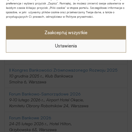
preferencje i wybierz przycisk „Zapisz”. Pamiętaj, że możesz zmienić swoje ustawienia w
20-21 listopada 2025 r., Holiday Inn
każdym czasie klikając przycisk „Pliki cookie” w stopce portalu. Szczegółowe informacje o
Telimeny 1, Józefów
sposobie, w jaki używamy plików cookie oraz przetwarzamy Twoje dane, a także o
przysługujących Ci prawach, odnajdziesz w Polityce prywatności.
Kongres Rynku Instrumentów Pochodnych 2025
20 listopada 2025 r., Regent Warsaw Hotel,
Zaakceptuj wszystkie
Belwederska 23, Warszawa
Ustawienia
SafeBank 2025
9 grudnia 2025 r., Novotel Centrum,
Marszałkowska 94/98, Warszawa
II Kongres Bankowości Zrównoważonego Rozwoju 2025
10 grudnia 2025 r., Klub Bankowca
Smolna 6, Warszawa
Forum Bankowo-Samorządowe 2026
9-10 lutego 2026 r., Airport Hotel Okęcie,
Komitetu Obrony Robotników 24, Warszawa
Forum Bankowe 2026
24-25 lutego 2026 r., Hotel Hilton,
Grzybowska 63, Warszawa