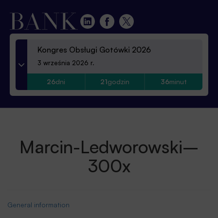
Kongres Obsługi Gotówki 2026
3 września 2026 r.
26
dni
21
godzin
36
minut
Marcin-Ledworowski–
300x
General information