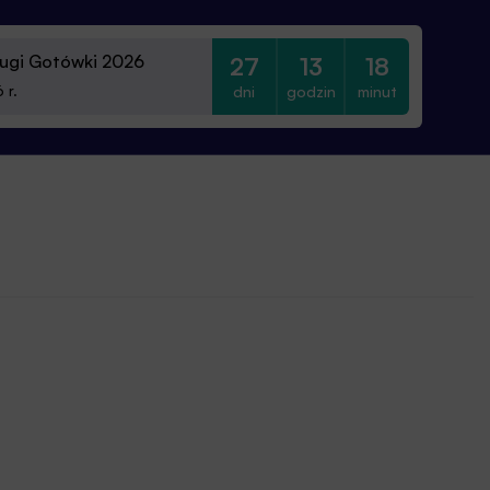
ugi Gotówki 2026
27
13
18
dni
godzin
minut
 r.
0