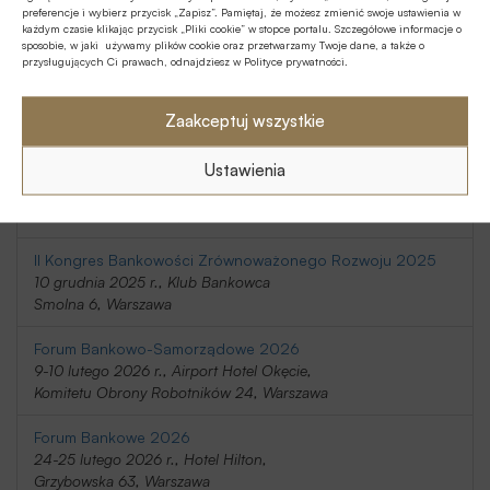
preferencje i wybierz przycisk „Zapisz”. Pamiętaj, że możesz zmienić swoje ustawienia w
20-21 listopada 2025 r., Holiday Inn
każdym czasie klikając przycisk „Pliki cookie” w stopce portalu. Szczegółowe informacje o
Telimeny 1, Józefów
sposobie, w jaki używamy plików cookie oraz przetwarzamy Twoje dane, a także o
przysługujących Ci prawach, odnajdziesz w Polityce prywatności.
Kongres Rynku Instrumentów Pochodnych 2025
20 listopada 2025 r., Regent Warsaw Hotel,
Zaakceptuj wszystkie
Belwederska 23, Warszawa
Ustawienia
SafeBank 2025
9 grudnia 2025 r., Novotel Centrum,
Marszałkowska 94/98, Warszawa
II Kongres Bankowości Zrównoważonego Rozwoju 2025
10 grudnia 2025 r., Klub Bankowca
Smolna 6, Warszawa
Forum Bankowo-Samorządowe 2026
9-10 lutego 2026 r., Airport Hotel Okęcie,
Komitetu Obrony Robotników 24, Warszawa
Forum Bankowe 2026
24-25 lutego 2026 r., Hotel Hilton,
Grzybowska 63, Warszawa