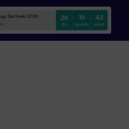
ugi Gotówki 2026
26
19
43
dni
godzin
minut
 r.