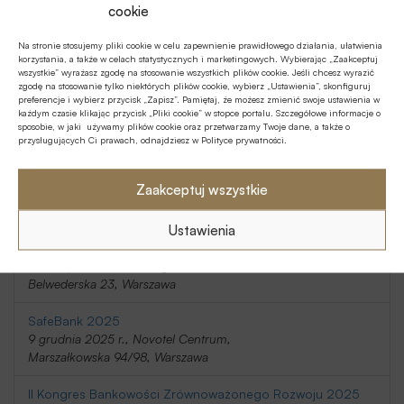
cookie
Wyzwania Bankowości 2025
6 listopada 2025 r., Akademia Leona Koźmińskiego,
Na stronie stosujemy pliki cookie w celu zapewnienie prawidłowego działania, ułatwienia
korzystania, a także w celach statystycznych i marketingowych. Wybierając „Zaakceptuj
Jagiellońska 57/59, Warszawa
wszystkie” wyrażasz zgodę na stosowanie wszystkich plików cookie. Jeśli chcesz wyrazić
zgodę na stosowanie tylko niektórych plików cookie, wybierz „Ustawienia”, skonfiguruj
preferencje i wybierz przycisk „Zapisz”. Pamiętaj, że możesz zmienić swoje ustawienia w
IT@BANK 2025
każdym czasie klikając przycisk „Pliki cookie” w stopce portalu. Szczegółowe informacje o
13 listopada 2025 r., Hilton Warsaw City
sposobie, w jaki używamy plików cookie oraz przetwarzamy Twoje dane, a także o
Grzybowska 63, Warszawa
przysługujących Ci prawach, odnajdziesz w Polityce prywatności.
Kongres Finansowania Nieruchomości 2025
Zaakceptuj wszystkie
20-21 listopada 2025 r., Holiday Inn
Telimeny 1, Józefów
Ustawienia
Kongres Rynku Instrumentów Pochodnych 2025
20 listopada 2025 r., Regent Warsaw Hotel,
Belwederska 23, Warszawa
SafeBank 2025
9 grudnia 2025 r., Novotel Centrum,
Marszałkowska 94/98, Warszawa
II Kongres Bankowości Zrównoważonego Rozwoju 2025