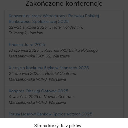
Zakończone konferencje
Konwent na rzecz Współpracy i Rozwoju Polskiej
Bankowości Spółdzielczej 2025
22–23 stycznia 2025 r., Hotel Holiday Inn,
Telimeny 1, Józefów
Finanse Jutra 2025
10 czerwca 2025 r., Rotunda PKO Banku Polskiego,
Marszałkowska 100/102, Warszawa
X edycja Konkursu Etyka w finansach 2025
24 czerwca 2025 r., Novotel Centrum,
Marszałkowska 94/98, Warszawa
Kongres Obsługi Gotówki 2025
4 września 2025 r., Novotel Centrum,
Marszałkowska 94/98, Warszawa
Forum Liderów Banków Spółdzielczych 2025
16-17 września 2025 r., Airport Hotel Okęcie,
Strona korzysta z plików
Komitetu Obrony Robotników 24, Warszawa