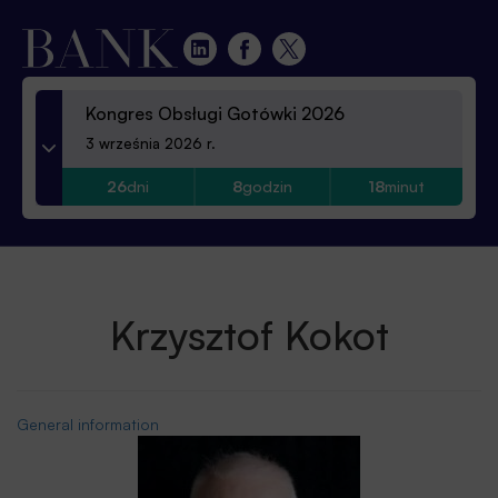
Kongres Obsługi Gotówki 2026
3 września 2026 r.
26
dni
8
godzin
18
minut
Krzysztof Kokot
General information